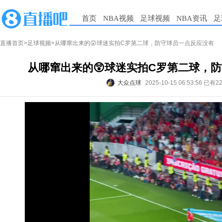
首页
NBA视频
足球视频
NBA资讯
足
直播首页
>
足球视频
>从哪窜出来的😲球迷实拍C罗第二球，防守球员一点反应没有
从哪窜出来的😲球迷实拍C罗第二球，
大众点球
2025-10-15 06:53:56
已有2