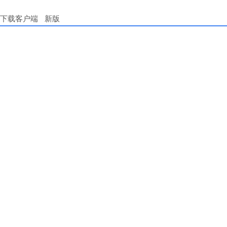
下载客户端
新版