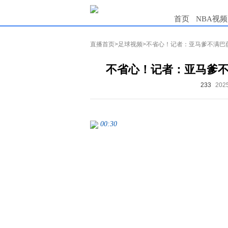
首页
NBA视频
直播首页
>
足球视频
>不省心！记者：亚马爹不满巴
不省心！记者：亚马爹
233
2025
00:30