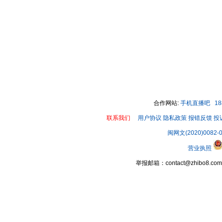
合作网站:
手机直播吧
1
联系我们
用户协议
隐私政策
报错反馈
投
闽网文(2020)0082-
营业执照
举报邮箱：contact@zhibo8.