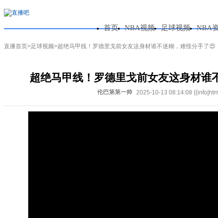
首页
NBA视频
足球视频
NBA
直播首页
>
足球视频
>超绝马甲线！罗德里戈前女友这身材谁不迷糊，难怪分手了😍
超绝马甲线！罗德里戈前女友这身材谁不
伦巴第第一帅
2025-10-13 08:14:08 {{info|html