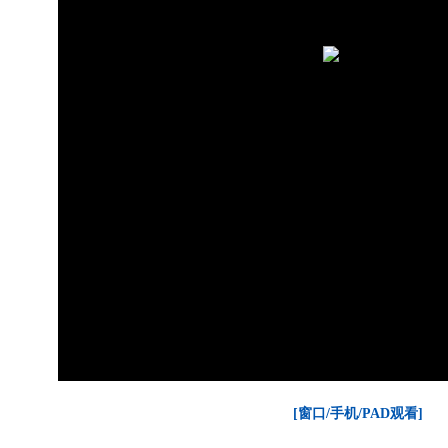
[窗口/手机/PAD观看]