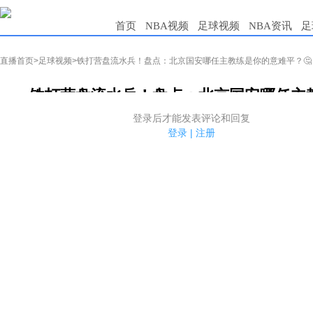
首页
NBA视频
足球视频
NBA资讯
足
直播首页
>
足球视频
>铁打营盘流水兵！盘点：北京国安哪任主教练是你的意难平？🤔
铁打营盘流水兵！盘点：北京国安哪任主教
1.电脑端新用户可以发表评论了！
国安风云录
2025-10-12 21:05:45
评论
登录后才能发表评论和回复
2.发言请遵守国家法律法规.
登录
|
注册
3.禁止发布任何宣传、广告、侮辱攻击他人、刷屏等信息.
00:24