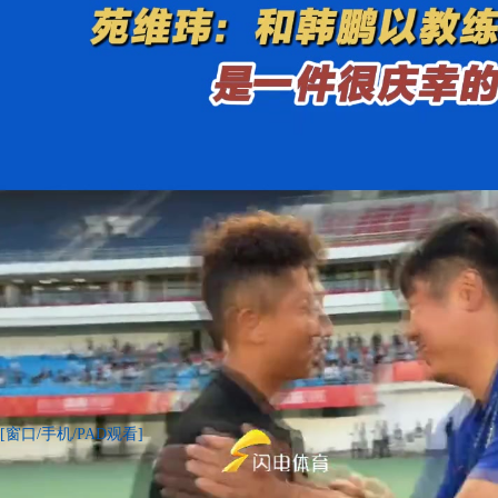
[窗口/手机/PAD观看]