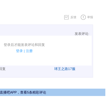
反馈
举报
发表评论:
表评论了！
登录后才能发表评论和回复
规.
登录
|
注册
广告、侮辱攻击他人、刷屏等信息.
表回复
球王之路17服
直播吧APP，查看5条精彩评论