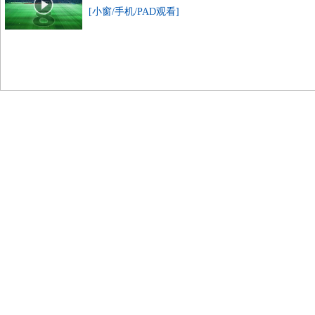
[小窗/手机/PAD观看]