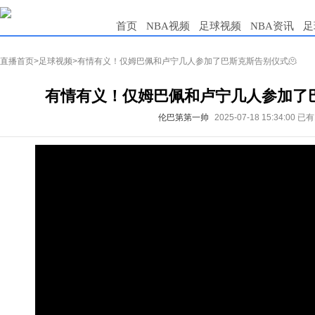
首页
NBA视频
足球视频
NBA资讯
足
直播首页
>
足球视频
>有情有义！仅姆巴佩和卢宁几人参加了巴斯克斯告别仪式🫠
有情有义！仅姆巴佩和卢宁几人参加了巴
伦巴第第一帅
2025-07-18 15:34:00
已有