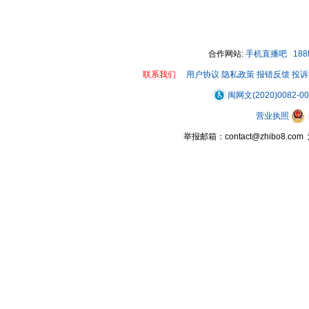
合作网站:
手机直播吧
18
联系我们
用户协议
隐私政策
报错反馈
投诉
闽网文(2020)0082-0
营业执照
举报邮箱：contact@zhibo8.c