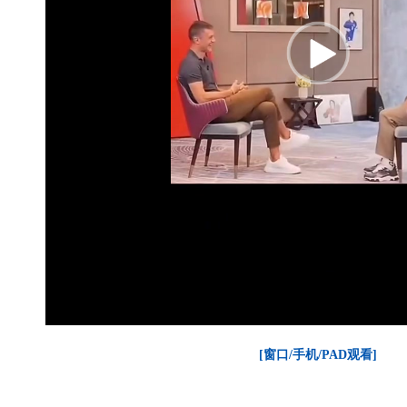
[窗口/手机/PAD观看]