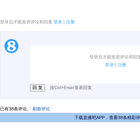
登录后才能发表评论和回复
登录
|
注册
[4]当前系统环境不支持播放该视频
1.电脑端新用户可以发表评论了！
登录后才能发表评论和回
2.发言请遵守国家法律法规.
登录
|
注册
3.禁止发布任何宣传、广告、侮辱攻击他人、刷屏等信
按Ctrl+Enter发表回复
已有
38
条评论。
刷新评论
下载直播吧APP，查看38条精彩