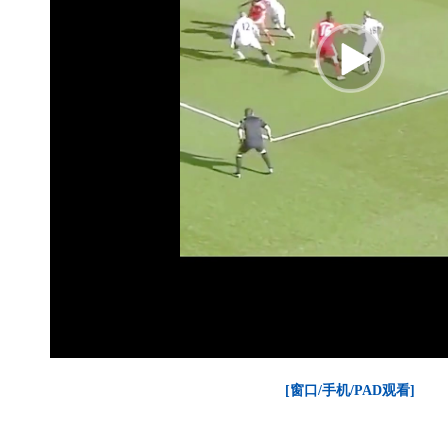
[窗口/手机/PAD观看]