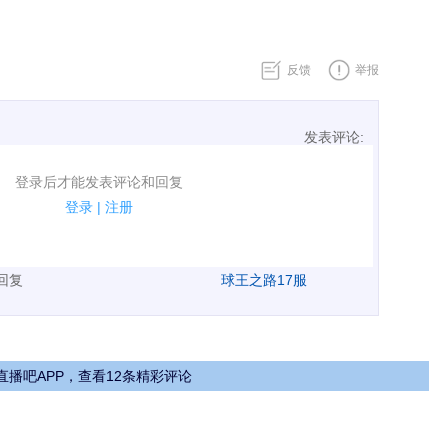
反馈
举报
发表评论:
表评论了！
登录后才能发表评论和回复
规.
登录
|
注册
广告、侮辱攻击他人、刷屏等信息.
表回复
球王之路17服
直播吧APP，查看12条精彩评论