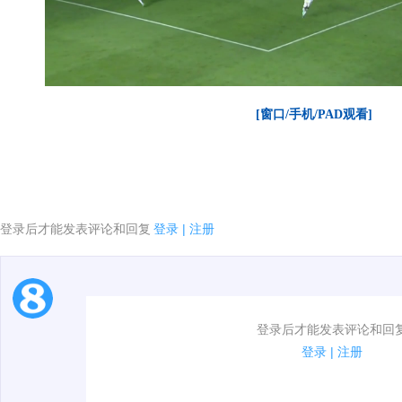
[窗口/手机/PAD观看]
[4]当前系统环境不支持播放该视频
登录后才能发表评论和回复
登录
|
注册
1.电脑端新用户可以发表评论了！
登录后才能发表评论和回
2.发言请遵守国家法律法规.
登录
|
注册
3.禁止发布任何宣传、广告、侮辱攻击他人、刷屏等信