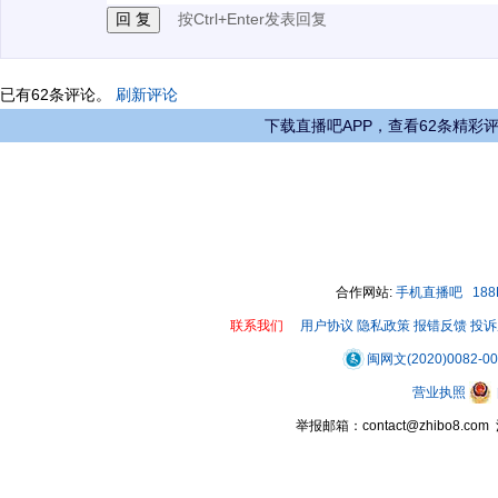
按Ctrl+Enter发表回复
已有
62
条评论。
刷新评论
下载直播吧APP，查看62条精彩
合作网站:
手机直播吧
18
联系我们
用户协议
隐私政策
报错反馈
投诉
闽网文(2020)0082-0
营业执照
举报邮箱：contact@zhibo8.c