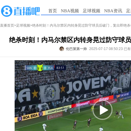
首页
NBA视频
足球视频
NBA资讯
足
直播首页
>
足球视频
>绝杀时刻！内马尔禁区内转身晃过防守球员后破门，复出即绝杀
绝杀时刻！内马尔禁区内转身晃过防守球员
伦巴第第一帅
2025-07-17 08:50:23
已有