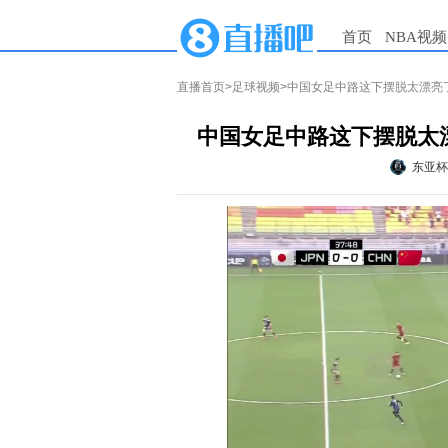
首页
NBA视频
直播首页
>
足球视频
>中国女足中路这下摆脱太漂亮
中国女足中路这下摆脱太
东亚杯