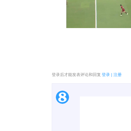
登录后才能发表评论和回复
登录
|
注册
1.电脑端新用户可以发
2.发言请遵守国家法律法
00:00 / 00:21
3.禁止发布任何宣传、