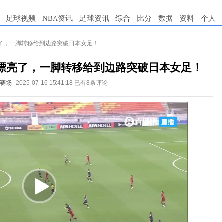
足球视频
NBA资讯
足球资讯
综合
比分
数据
资料
个人
了，一脚转移给到边路突破日本女足！
漂亮了，一脚转移给到边路突破日本女足！
赛场
2025-07-16 15:41:18
已有8条评论