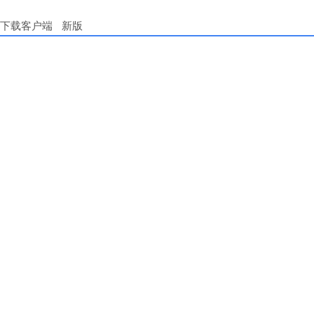
下载客户端
新版