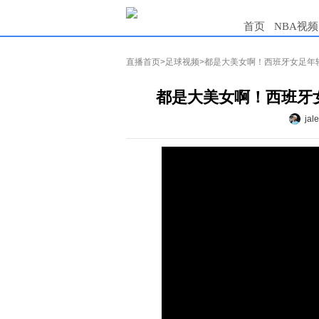
首页
NBA视频
直播首页
>
足球视频
>都是大美女啊！西班牙女足年
都是大美女啊！西班牙
jal