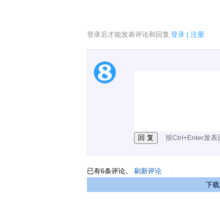
登录后才能发表评论和回复
登录
|
注册
1.电脑端新用户可以发
2.发言请遵守国家法律法
3.禁止发布任何宣传、
按Ctrl+Enter发
已有
6
条评论。
刷新评论
下载