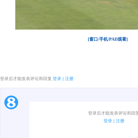
[窗口/手机/PAD观看]
[4]当前系统环境不支持播放该视频
登录后才能发表评论和回复
登录
|
注册
1.电脑端新用户可以发表评论了！
登录后才能发表评论和回
2.发言请遵守国家法律法规.
登录
|
注册
3.禁止发布任何宣传、广告、侮辱攻击他人、刷屏等信