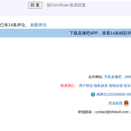
按Ctrl+Enter发表回复
已有
14
条评论。
刷新评论
下载直播吧APP，查看14条精彩
合作网站:
手机直播吧
18
联系我们
用户协议
隐私政策
报错反馈
投诉
闽网文(2020)0082-0
营业执照
举报邮箱：contact@zhibo8.c