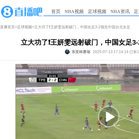
首页
NBA视频
足球视频
NBA资讯
足
直播首页
>
足球视频
>立大功了❗️王妍雯远射破门，中国女足3-2领先中国台北女足
立大功了❗️王妍雯远射破门，中国女足3
东亚杯赛场
2025-07-13 17:14:14
已有