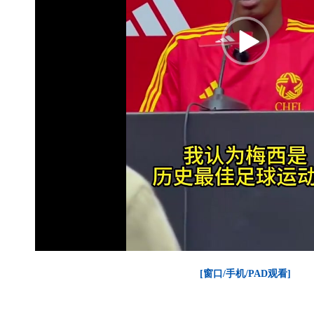
[窗口/手机/PAD观看]