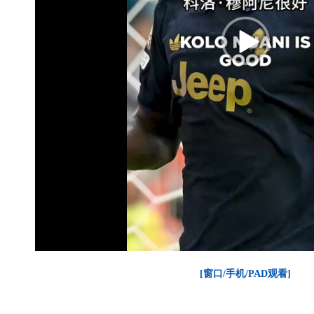
[窗口/手机/PAD观看]