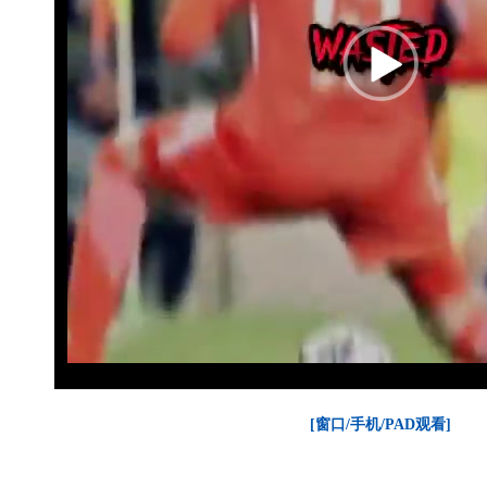
[窗口/手机/PAD观看]