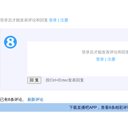
登录后才能发表评论和回复
登录
|
注册
1.电脑端新用户可以发表评论了！
登录后才能发表评论和回
2.发言请遵守国家法律法规.
登录
|
注册
3.禁止发布任何宣传、广告、侮辱攻击他人、刷屏等信
按Ctrl+Enter发表回复
已有
8
条评论。
刷新评论
下载直播吧APP，查看8条精彩评