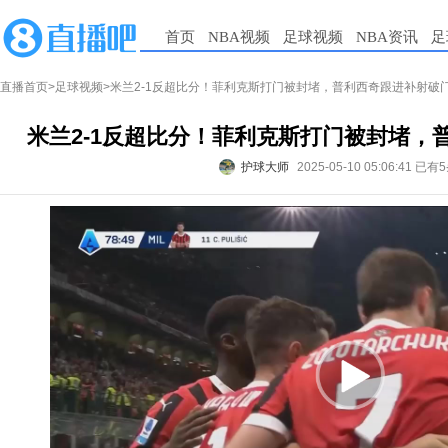
首页
NBA视频
足球视频
NBA资讯
足
直播首页
>
足球视频
>米兰2-1反超比分！菲利克斯打门被封堵，普利西奇跟进补射破
米兰2-1反超比分！菲利克斯打门被封堵，
护球大师
2025-05-10 05:06:41
已有5