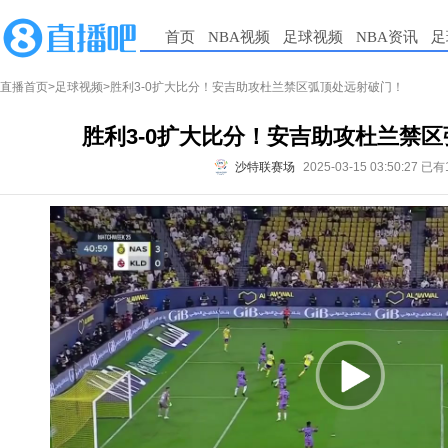
首页
NBA视频
足球视频
NBA资讯
足
直播首页
>
足球视频
>胜利3-0扩大比分！安吉助攻杜兰禁区弧顶处远射破门！
胜利3-0扩大比分！安吉助攻杜兰禁
沙特联赛场
2025-03-15 03:50:27
已有