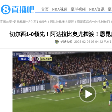
首页
NBA视频
足球视频
NBA资讯
足
直播首页
>
足球视频
>切尔西1-0领先！阿达拉比奥尤摆渡！恩昆库后点包抄头球破门
切尔西1-0领先！阿达拉比奥尤摆渡！恩
护球大师
2025-02-26 05:04:42
已有1