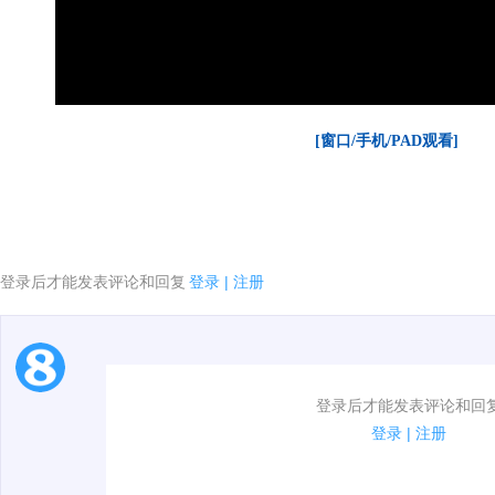
[窗口/手机/PAD观看]
登录后才能发表评论和回复
登录
|
注册
1.电脑端新用户可以发表评论了！
登录后才能发表评论和回
2.发言请遵守国家法律法规.
登录
|
注册
3.禁止发布任何宣传、广告、侮辱攻击他人、刷屏等信