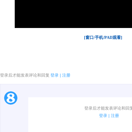
[窗口/手机/PAD观看]
登录后才能发表评论和回复
登录
|
注册
1.电脑端新用户可以发表评论了！
登录后才能发表评论和回
2.发言请遵守国家法律法规.
登录
|
注册
3.禁止发布任何宣传、广告、侮辱攻击他人、刷屏等信