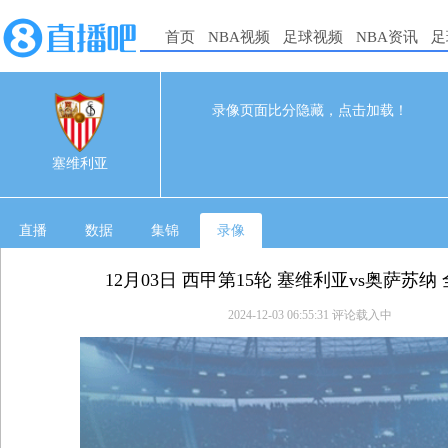
首页
NBA视频
足球视频
NBA资讯
足
录像页面比分隐藏，点击加载！
0
0
12-03 04:00
塞维利亚
直播
数据
集锦
录像
12月03日 西甲第15轮 塞维利亚vs奥萨苏纳
2024-12-03 06:55:31
评论载入中