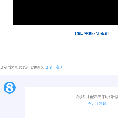
[窗口/手机/PAD观看]
登录后才能发表评论和回复
登录
|
注册
1.电脑端新用户可以发表评论了！
登录后才能发表评论和回
2.发言请遵守国家法律法规.
登录
|
注册
3.禁止发布任何宣传、广告、侮辱攻击他人、刷屏等信