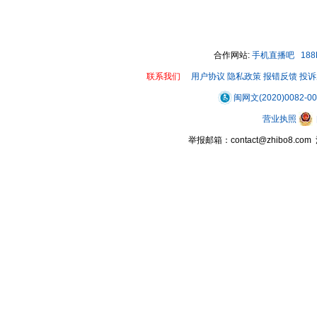
00:00 / 00:17
合作网站:
手机直播吧
18
联系我们
用户协议
隐私政策
报错反馈
投诉
闽网文(2020)0082-0
营业执照
举报邮箱：contact@zhibo8.c