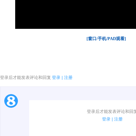
[窗口/手机/PAD观看]
登录后才能发表评论和回复
登录
|
注册
1.电脑端新用户可以发表评论了！
登录后才能发表评论和回
2.发言请遵守国家法律法规.
登录
|
注册
3.禁止发布任何宣传、广告、侮辱攻击他人、刷屏等信