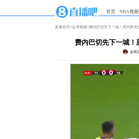
首页
NBA视频
直播首页
>
足球视频
>费内巴切先下一城！恩内斯里
费内巴切先下一城！
金牌