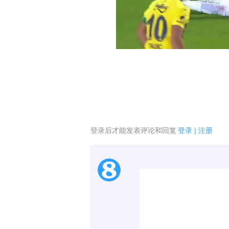
登录后才能发表评论和回复
登录
|
注册
1.电脑端新用户可以发
2.发言请遵守国家法律法
00:00 / 00:44
3.禁止发布任何宣传、