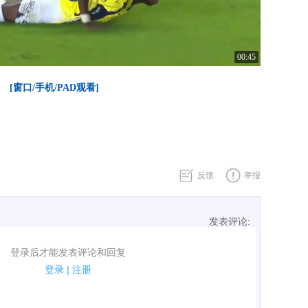
00:45
[窗口/手机/PAD观看]
反馈
举报
发表评论:
表评论了！
登录后才能发表评论和回复
规.
登录
|
注册
广告、侮辱攻击他人、刷屏等信息.