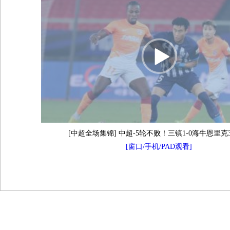
[中超全场集锦] 中超-5轮不败！三镇1-0海牛恩里克
[窗口/手机/PAD观看]