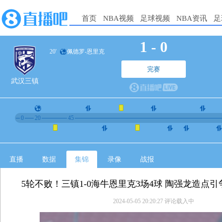
首页
NBA视频
足球视频
NBA资讯
足
1
-
0
20'
佩德罗-恩里克
完赛
武汉三镇
0
20
45
直播
数据
集锦
录像
战报
5轮不败！三镇1-0海牛恩里克3场4球 陶强龙造点
2024-05-05 20:20:27
评论载入中