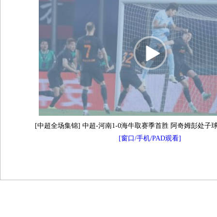
[中超全场集锦] 中超-河南1-0海牛取赛季首胜 阿奇姆彭处
[窗口/手机/PAD观看]