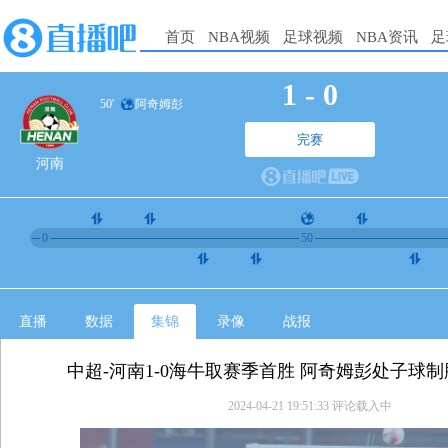
首页
NBA视频
足球视频
NBA资讯
足
1
-
0
50'
阿奇姆彭
完赛
河南
0
50
直播
数据
集锦
录像
战报
中超-河南1-0海牛取赛季首胜 阿奇姆彭处子球
2024-04-21 19:51:33
评论载入中