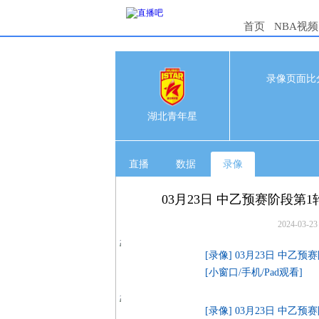
首页
NBA视频
录像页面比
0
0
湖北青年星
直播
数据
录像
03月23日 中乙预赛阶段第
2024-03-23
[录像] 03月23日 中乙
[小窗口/手机/Pad观看]
[录像] 03月23日 中乙