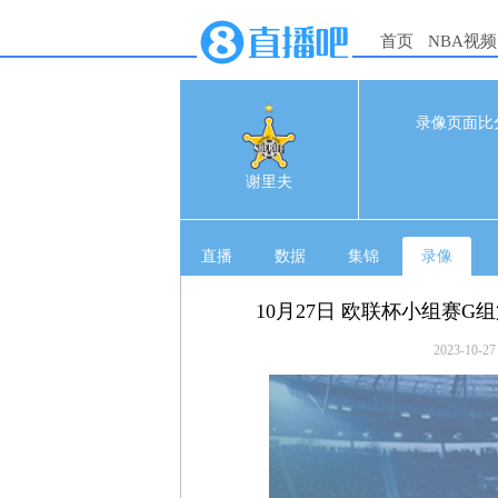
首页
NBA视频
录像页面比
0
1
谢里夫
直播
数据
集锦
录像
10月27日 欧联杯小组赛G
2023-10-27