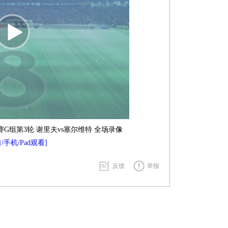
组赛G组第3轮 谢里夫vs塞尔维特 全场录像
/手机/Pad观看]
反馈
举报