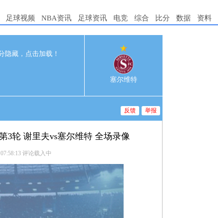
足球视频
NBA资讯
足球资讯
电竞
综合
比分
数据
资料
分隐藏，点击加载！
0
0-27 03:00
塞尔维特
反馈
举报
组第3轮 谢里夫vs塞尔维特 全场录像
 07:58:13
评论载入中