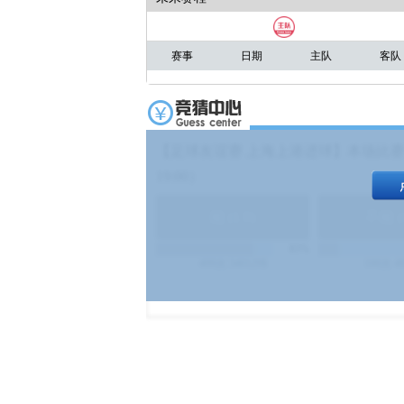
赛事
日期
主队
客队
【足球友谊赛 上海上港进球】本场比赛
19:00）
能
(
1.9
)
不能
(
83%
499
次
340129
$
100
次
4