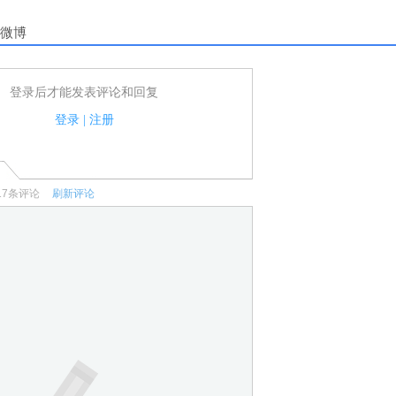
微博
登录后才能发表评论和回复
户可以发表评论了！
家法律法规.
登录
|
注册
何宣传、广告、侮辱攻击他人、刷屏等信息.
17
条评论
刷新评论