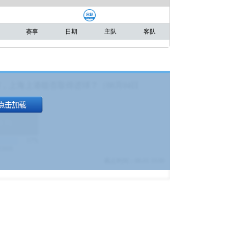
赛事
日期
主队
客队
，上海上港能否取得进球？（08月04日
1.9
)
17%
9380
$
截止时间：
08-01 19:00