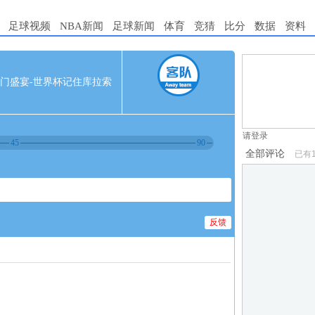
足球视频
NBA新闻
足球新闻
体育
竞猜
比分
数据
资料
1.电脑端新用
30 豪门盛宴-世界杯记住库拉索
2.发言请遵守国
3.禁止发布任
请登录
45
90
全部评论
已有
反馈