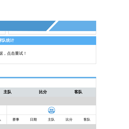
球队统计
据，点击重试！
主队
比分
客队
队
赛事
日期
主队
比分
客队