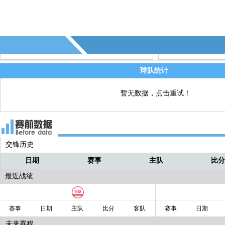
83' - 威尔士换人，凯•安德鲁斯↑ 乔•罗顿
直播
81' - 第16个射偏 - (威尔士)
直播
80' - 第4个越位 - (加纳)
直播
球队统计
暂无数据，点击重试！
交锋历史
日期
赛事
主队
比
最近战绩
赛事
日期
主队
比分
客队
赛事
日期
未来赛程