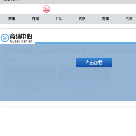
赛事
日期
主队
客队
赛事
日期
【足球友谊赛 上海上港进球】本场比赛，上海上港能否取得进球
19:00）
能
(
1.9
)
不能
(
1.9
)
83%
17%
499
次
340129
$
100
次
49380
$