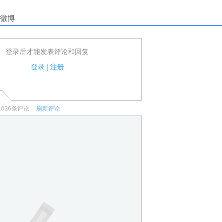
微博
登录后才能发表评论和回复
户可以发表评论了！
家法律法规.
登录
|
注册
何宣传、广告、侮辱攻击他人、刷屏等信息.
1036
条评论
刷新评论