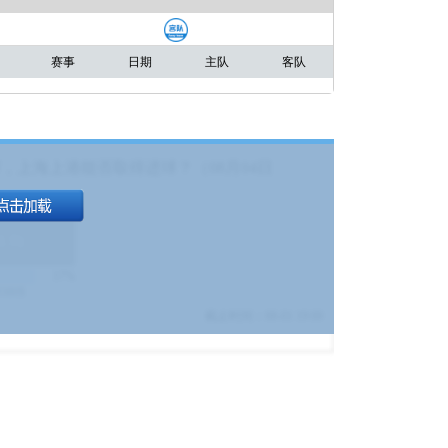
赛事
日期
主队
客队
，上海上港能否取得进球？（08月04日
1.9
)
17%
9380
$
截止时间：
08-01 19:00