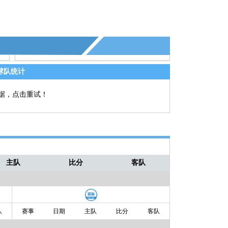
球队统计
据，点击重试！
主队
比分
客队
队
赛事
日期
主队
比分
客队