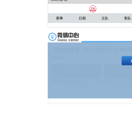
赛事
日期
主队
客队
【足球友谊赛 上海上港进球】本场比赛
19:00）
能
(
1.9
)
不能
(
83%
499
次
340129
$
100
次
4