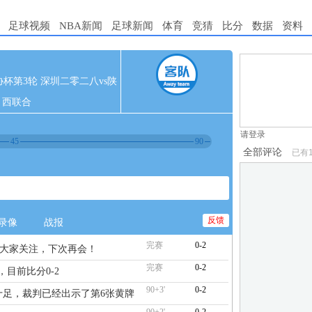
足球视频
NBA新闻
足球新闻
体育
竞猜
比分
数据
资料
1.电脑端新用
 足协杯第3轮 深圳二零二八vs陕
2.发言请遵守国
西联合
3.禁止发布任
请登录
45
90
全部评论
已有
反馈
录像
战报
完赛
0-2
谢大家关注，下次再会！
完赛
0-2
，目前比分0-2
90+3'
0-2
药味十足，裁判已经出示了第6张黄牌