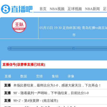
首页
NBA视频
足球视频
NBA新闻
足
05月15日 19:30 足协杯第3轮 青岛红狮vs南京
市
0
45
直播信号(该赛事直播已结束)
:
直播
数据
竞猜
集锦
录像
直播
本场比赛结束，最终比分为1-0，感谢大家关注，下次再会！
直播
90' - 随着裁判一声哨响，下半场结束，目前比分1-0
直播
90+2' - 第4张黄牌 - (南京城市)