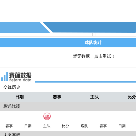
34' - 第5个角球 - (南京城市)
直播
31' - 第1张黄牌，裁判出示了本场比赛
直播
张黄牌，给了(青岛红狮)
28' - 第4个角球 - (南京城市)
直播
球队统计
20' - 第3个角球 - (南京城市)
直播
暂无数据，点击重试！
交锋历史
日期
赛事
主队
比
最近战绩
赛事
日期
主队
比分
客队
赛事
日期
未来赛程