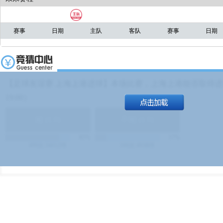
赛事
日期
主队
客队
赛事
日期
【足球友谊赛 上海上港进球】本场比赛，上海上港能否取得进球
19:00）
能
(
1.9
)
不能
(
1.9
)
83%
17%
499
次
340129
$
100
次
49380
$