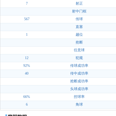
7
射正
射中门框
567
传球
直塞
1
越位
抢断
任意球
12
犯规
92%
传球成功率
40
传中成功率
抢断成功率
头球成功率
66%
控球率
6
角球