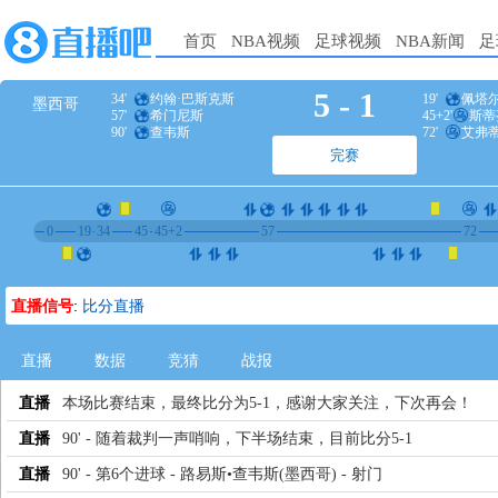
首页
NBA视频
足球视频
NBA新闻
足
5
-
1
34'
约翰·巴斯克斯
19'
佩塔尔
墨西哥
57'
希门尼斯
45+2'
斯蒂
90'
查韦斯
72'
艾弗
完赛
0
19
34
45
45+2
57
72
直播信号
:
比分直播
直播
数据
竞猜
战报
直播
本场比赛结束，最终比分为5-1，感谢大家关注，下次再会！
直播
90' - 随着裁判一声哨响，下半场结束，目前比分5-1
直播
90' - 第6个进球 - 路易斯•查韦斯(墨西哥) - 射门