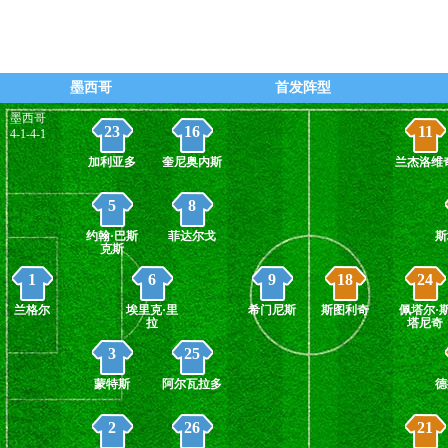
75' - 塞尔维亚换人，奥格延•米莫维奇↑ 
直播
普•斯坦科维奇↓
73' - 墨西哥换人，路易斯•罗莫↑ 赫苏斯
直播
墨西哥
首发阵型
尔多↓
墨西哥
23
16
11
4-1-4-1
73' - 墨西哥换人，路易斯•查韦斯↑ 约翰
直播
克斯↓
加利亚多
奎尼奥内斯
兰杰洛维
73' - 墨西哥换人，欧贝林•皮内达↑ 罗伯
直播
5
8
尔瓦拉多↓
约翰·巴斯
菲达尔戈
斯
克斯
1
6
9
18
24
兰格尔
埃里克·里
希门尼斯
斯图利奇
佩塔尔·
拉
塔尼奇
3
25
蒙特斯
阿尔瓦拉多
德
2
26
21