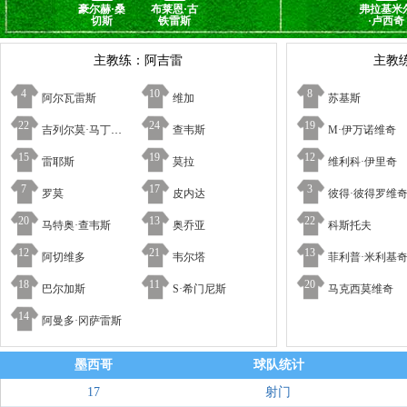
豪尔赫·桑
布莱恩·古
弗拉基米
切斯
铁雷斯
·卢西奇
主教练：阿吉雷
主教
4
10
8
阿尔瓦雷斯
维加
苏基斯
22
24
19
吉列尔莫·马丁内斯
查韦斯
M·伊万诺维奇
15
19
12
雷耶斯
莫拉
维利科·伊里奇
7
17
3
罗莫
皮内达
彼得·彼得罗维
20
13
22
马特奥·查韦斯
奥乔亚
科斯托夫
12
21
13
阿切维多
韦尔塔
菲利普·米利基
18
11
20
巴尔加斯
S·希门尼斯
马克西莫维奇
14
阿曼多·冈萨雷斯
墨西哥
球队统计
17
射门