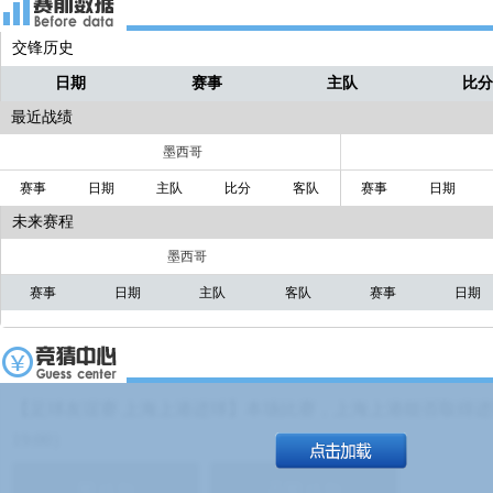
交锋历史
日期
赛事
主队
比
最近战绩
墨西哥
赛事
日期
主队
比分
客队
赛事
日期
未来赛程
墨西哥
赛事
日期
主队
客队
赛事
日期
【足球友谊赛 上海上港进球】本场比赛，上海上港能否取得进球
19:00）
能
(
1.9
)
不能
(
1.9
)