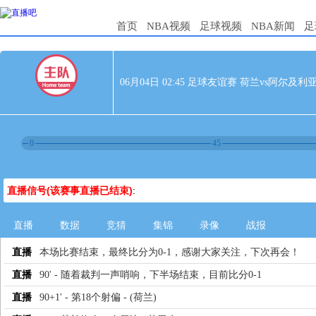
首页
NBA视频
足球视频
NBA新闻
足
06月04日 02:45 足球友谊赛 荷兰vs阿尔及利
0
45
直播信号(该赛事直播已结束)
:
直播
数据
竞猜
集锦
录像
战报
直播
本场比赛结束，最终比分为0-1，感谢大家关注，下次再会！
直播
90' - 随着裁判一声哨响，下半场结束，目前比分0-1
直播
90+1' - 第18个射偏 - (荷兰)