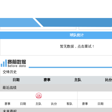
68' - 荷兰换人，库普梅纳斯↑ 马伦↓
直播
68' - 荷兰换人，Q.廷贝尔↑ 德容↓
直播
球队统计
暂无数据，点击重试！
交锋历史
日期
赛事
主队
比
最近战绩
赛事
日期
主队
比分
客队
赛事
日期
未来赛程