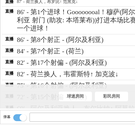
直播
87' - 荷兰换人，布罗比↑ 范黑克↓
86' - 第1个进球！Goooooooal！穆萨(阿
直播
利亚 射门 (助攻: 本塔莱布))打进本场比
一个进球！
86' - 第8个射正 - (阿尔及利亚)
直播
84' - 第7个射正 - (荷兰)
直播
82' - 第17个射偏 - (阿尔及利亚)
直播
82' - 荷兰换人，韦霍斯特↑ 加克波↓
直播
75' - 第16个射偏 - (阿尔及利亚)
直播
72' - 第15个射偏 - (荷兰)
直播
球迷房间
彩民房间
69' - 阿尔及利亚换人，布尔比纳↑ 阿莫拉
直播
弹幕
68' - 荷兰换人，海特勒伊达↑ 维费尔↓
直播
68' - 荷兰换人，德容恩↑ 赖因德斯↓
直播