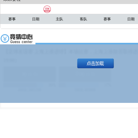
赛事
日期
主队
客队
赛事
日期
【足球友谊赛 上海上港进球】本场比赛，上海上港能否取得进球
19:00）
能
(
1.9
)
不能
(
1.9
)
83%
17%
499
次
340129
$
100
次
49380
$