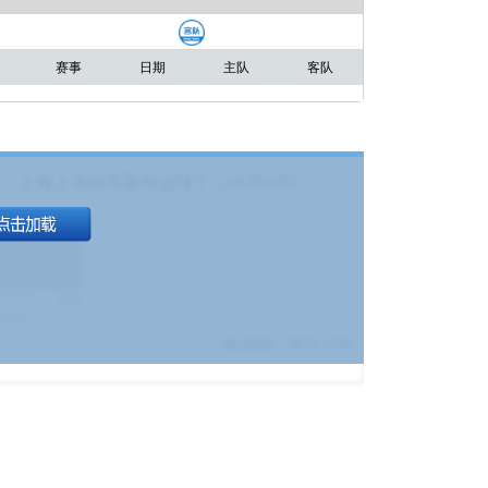
赛事
日期
主队
客队
，上海上港能否取得进球？（08月04日
1.9
)
17%
9380
$
截止时间：
08-01 19:00