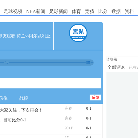
足球视频
NBA新闻
足球新闻
体育
竞猜
比分
数据
资料
1.电脑端新用
5 足球友谊赛 荷兰vs阿尔及利亚
2.发言请遵守国
3.禁止发布任
请登录
45
90
全部评论
已有
反馈
录像
战报
完赛
0-1
谢大家关注，下次再会！
完赛
0-1
，目前比分0-1
90+1'
0-1