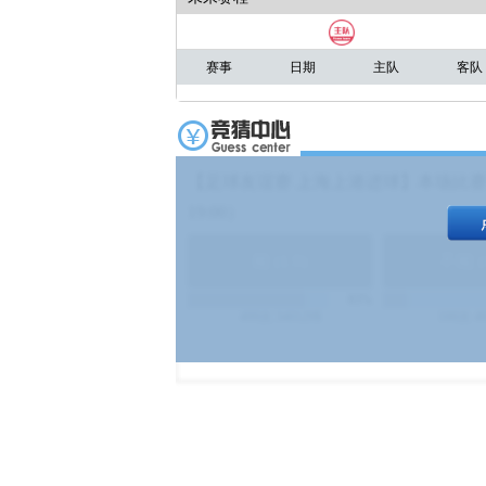
赛事
日期
主队
客队
【足球友谊赛 上海上港进球】本场比赛
19:00）
能
(
1.9
)
不能
(
83%
499
次
340129
$
100
次
4