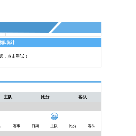
球队统计
据，点击重试！
主队
比分
客队
队
赛事
日期
主队
比分
客队