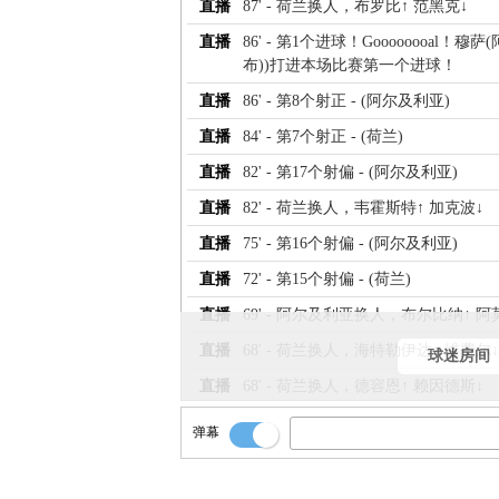
直播
87' - 荷兰换人，布罗比↑ 范黑克↓
直播
86' - 第1个进球！Goooooooal！穆
布))打进本场比赛第一个进球！
直播
86' - 第8个射正 - (阿尔及利亚)
直播
84' - 第7个射正 - (荷兰)
直播
82' - 第17个射偏 - (阿尔及利亚)
直播
82' - 荷兰换人，韦霍斯特↑ 加克波↓
直播
75' - 第16个射偏 - (阿尔及利亚)
直播
72' - 第15个射偏 - (荷兰)
直播
69' - 阿尔及利亚换人，布尔比纳↑ 阿
直播
68' - 荷兰换人，海特勒伊达↑ 维费尔↓
球迷房间
直播
68' - 荷兰换人，德容恩↑ 赖因德斯↓
直播
68' - 荷兰换人，库普梅纳斯↑ 马伦↓
弹幕
直播
68' - 荷兰换人，Q.廷贝尔↑ 德容↓