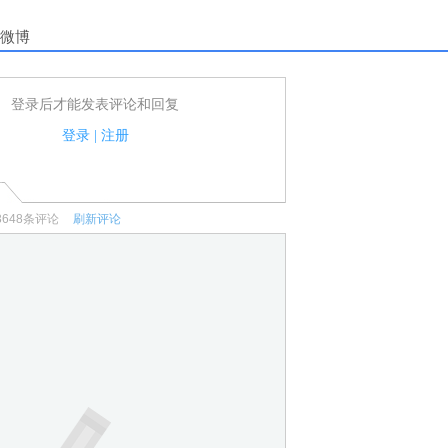
微博
登录后才能发表评论和回复
户可以发表评论了！
家法律法规.
登录
|
注册
何宣传、广告、侮辱攻击他人、刷屏等信息.
3648
条评论
刷新评论