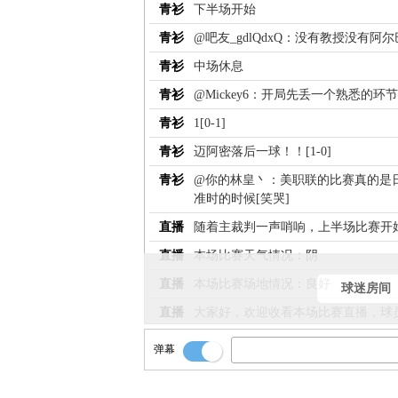
青衫
下半场开始
青衫
@吧友_gdlQdxQ：没有教授没有阿
青衫
中场休息
青衫
@Mickey6：开局先丢一个熟悉的环节
青衫
1[0-1]
青衫
迈阿密落后一球！！[1-0]
青衫
@你的林皇丶：美职联的比赛真的是
准时的时候[笑哭]
直播
随着主裁判一声哨响，上半场比赛开
直播
本场比赛天气情况：阴
直播
本场比赛场地情况：良好
球迷房间
直播
大家好，欢迎收看本场比赛直播，球
弹幕