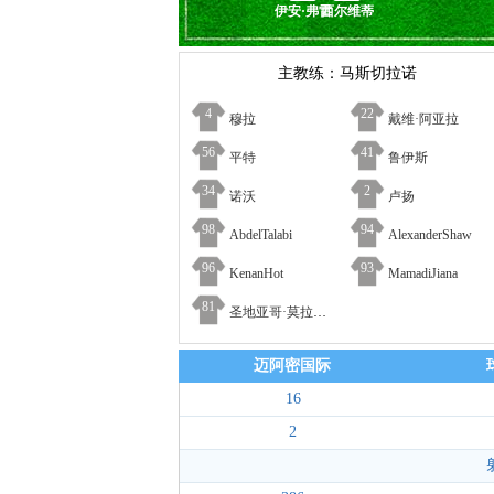
伊安·弗雷
西尔维蒂
主教练：马斯切拉诺
4
22
穆拉
戴维·阿亚拉
56
41
平特
鲁伊斯
34
2
诺沃
卢扬
98
94
AbdelTalabi
AlexanderShaw
96
93
KenanHot
MamadiJiana
81
圣地亚哥·莫拉莱斯
迈阿密国际
16
2