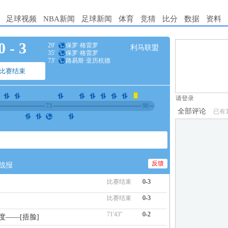
足球视频
NBA新闻
足球新闻
体育
竞猜
比分
数据
资料
0
-
3
29'
保罗·格雷罗
利马联盟
35'
保罗·格雷罗
1.电脑端新用
73'
路易斯·亚历杭德
2.发言请遵守国
罗·拉莫斯·莱瓦
比赛结束
3.禁止发布任
请登录
73
90
全部评论
已有
反馈
战报
比赛结束
0-3
比赛结束
0-3
71'43''
0-2
度——[捂脸]