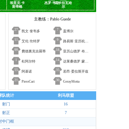
埃里克·卡
杰罗·韦勒
C.卡拉瓦哈
斯蒂略
尔
主教练：Pablo Guede
27
7
凯文·奎韦多
盖博尔
11
9
艾伦·坎特罗
路易斯·亚历杭德罗·拉莫斯·莱瓦
99
18
費德裏克吉羅蒂
亚历山德罗·布拉马基
1
14
杜阿尔特
达莱桑德罗·蒙特内格罗
55
35
阿基诺
若昂·委拉斯开兹
21
30
PieroCari
GerayMotta
球队统计
利马联盟
射门
16
射正
7
射中门框