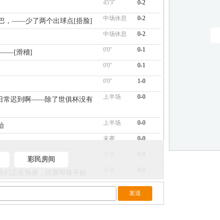
45'3''
0-2
中场休息
0-2
尔巴，——少了两个出球点[捂脸]
中场休息
0-2
0'0''
0-1
——[滑稽]
0'0''
0-1
0'0''
1-0
上半场
0-0
日常迟到啊——除了世俱杯没有
上半场
0-0
始
未赛
0-0
未赛
0-0
彩民房间
未赛
0-0
员们正在热身，比赛即将开始