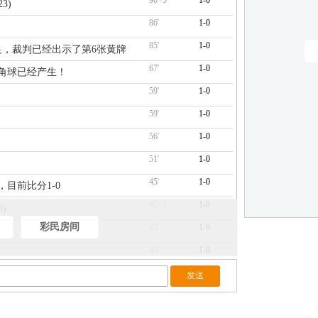
90+5'
1-0
3)
86'
1-0
85'
1-0
十足，裁判已经出示了第6张黄牌
67'
1-0
十个角球已经产生！
59'
1-0
59'
1-0
56'
1-0
51'
1-0
45'
1-0
，目前比分1-0
45+1'
1-0
3)
彩民房间
43'
1-0
43'
1-0
36'
1-0
35'
1-0