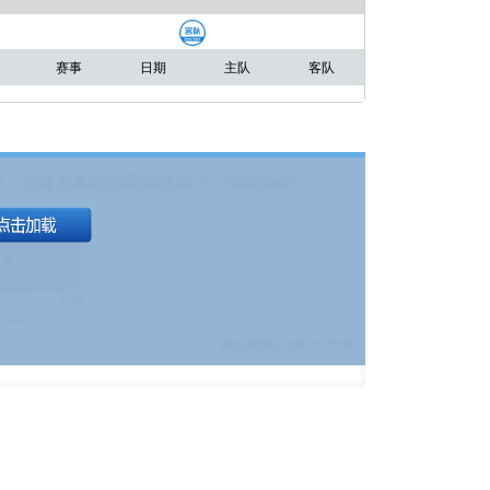
赛事
日期
主队
客队
，上海上港能否取得进球？（08月04日
1.9
)
17%
9380
$
截止时间：
08-01 19:00