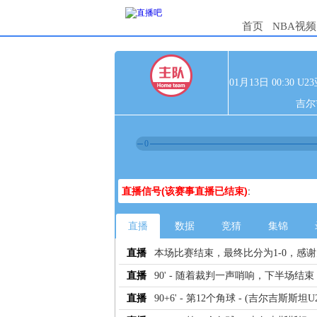
首页
NBA视频
01月13日 00:30 
吉尔
0
直播信号(该赛事直播已结束)
:
直播
数据
竞猜
集锦
直播
本场比赛结束，最终比分为1-0，感
直播
90' - 随着裁判一声哨响，下半场结束
直播
90+6' - 第12个角球 - (吉尔吉斯斯坦U2