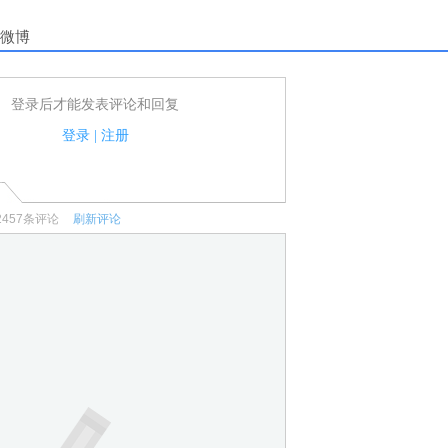
微博
登录后才能发表评论和回复
户可以发表评论了！
家法律法规.
登录
|
注册
何宣传、广告、侮辱攻击他人、刷屏等信息.
2457
条评论
刷新评论