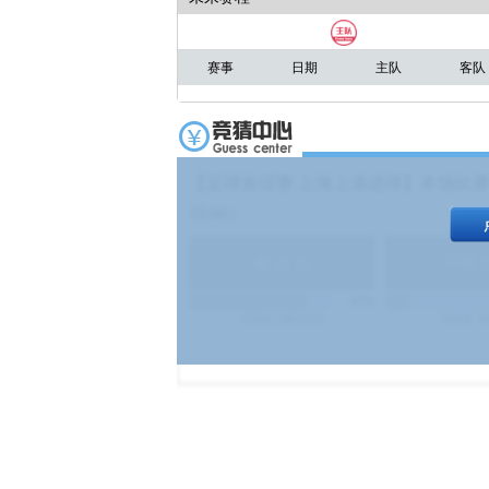
赛事
日期
主队
客队
【足球友谊赛 上海上港进球】本场比赛
19:00）
能
(
1.9
)
不能
(
83%
499
次
340129
$
100
次
4