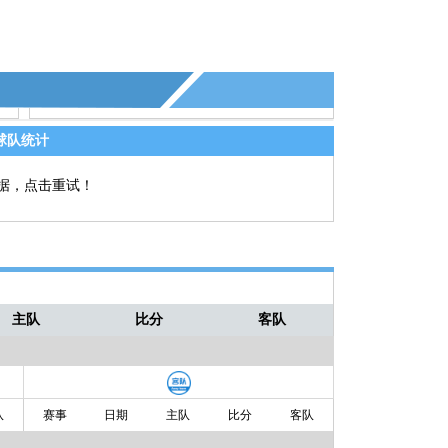
球队统计
据，点击重试！
主队
比分
客队
队
赛事
日期
主队
比分
客队