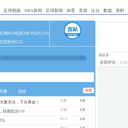
足球视频
NBA新闻
足球新闻
体育
竞猜
比分
数据
资料
1.电脑端新用
U23亚洲杯小组赛A组 约旦U23vs
2.发言请遵守国
吉斯斯坦U23
3.禁止发布任
请登录
45
90
全部评论
已有
反馈
录像
战报
完赛
1-0
谢大家关注，下次再会！
完赛
1-0
，目前比分1-0
90+6'
1-0
3)