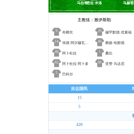
马拉希
恩佐·米洛
马赫雷
主教练：雅伊斯勒
9
29
布赖坎
穆罕默德·优素福
14
46
埃德·阿尔穆瓦拉德
赖扬·哈默德
49
1
阿卜杜拉
桑比
62
60
阿卜杜拉·阿卜多
亚赞·马达尼
5
巴科尔
吉达国民
15
5
420