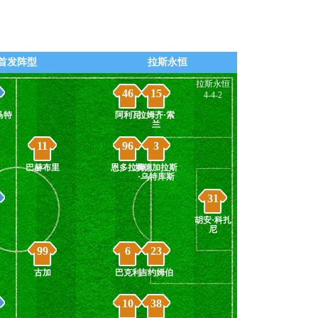
首发阵型
拉斯永恒
拉斯永恒
46
15
4-4-2
马特
阿利瓦
拉姆齐·索
兰
11
96
3
巴赫布里
恩多拉姆
埃德加拉斯
·乌特库斯
31
胡安·科扎
尼
99
6
23
古加
巴克利
吉约姆伯
10
38