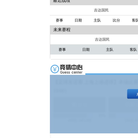
最近战绩
吉达国民
赛事
日期
主队
比分
客
未来赛程
吉达国民
赛事
日期
主队
客队
【足球友谊赛 上海上港进球】本场比赛
19:00）
能
(
1.9
)
不能
(
83%
499
次
340129
$
100
次
4