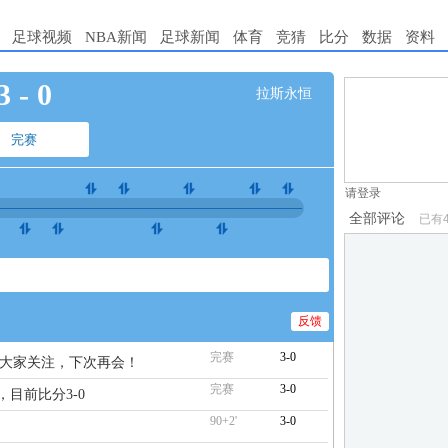
足球视频
NBA新闻
足球新闻
体育
竞猜
比分
数据
资料
3
-
0
拉斯永恒
1.电脑端新用
2.发言请遵守国
完赛
3.禁止发布任
请登录
全部评论
已有
反馈
完赛
3-0
谢大家关注，下次再会！
完赛
3-0
，目前比分3-0
90+2'
3-0