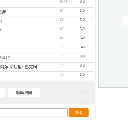
90+1'
3-0
87'
3-0
雷斯↓
87'
3-0
尔↓
82'
3-0
里↓
81'
3-0
79'
3-0
76'
3-0
沙马特↓
74'
3-0
•阿尔•萨法里↑ 巴克利↓
72'
3-0
69'
3-0
彩民房间
68'
3-0
希↓
64'
3-0
64'
3-0