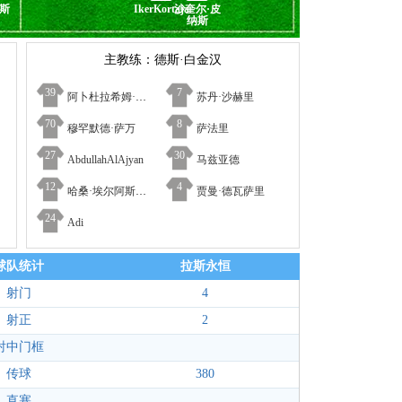
斯
IkerKortajarena
沙奎尔·皮
纳斯
主教练：德斯·白金汉
39
7
阿卜杜拉希姆·多萨里
苏丹·沙赫里
70
8
穆罕默德·萨万
萨法里
27
30
AbdullahAlAjyan
马兹亚德
12
4
哈桑·埃尔阿斯玛里
贾曼·德瓦萨里
24
Adi
球队统计
拉斯永恒
射门
4
射正
2
射中门框
传球
380
直塞