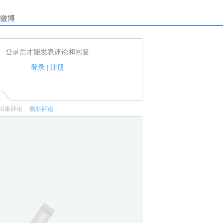
微博
登录后才能发表评论和回复
户可以发表评论了！
家法律法规.
登录
|
注册
何宣传、广告、侮辱攻击他人、刷屏等信息.
40
条评论
刷新评论