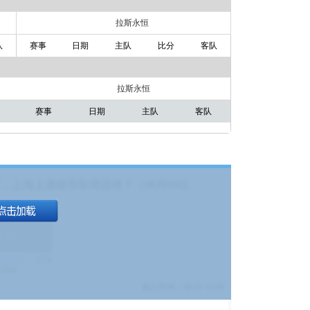
拉斯永恒
队
赛事
日期
主队
比分
客队
拉斯永恒
赛事
日期
主队
客队
，上海上港能否取得进球？（08月04日
1.9
)
17%
9380
$
截止时间：
08-01 19:00