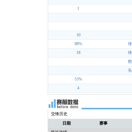
1
10
88%
传
18
传
抢
头
53%
4
交锋历史
日期
赛事