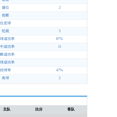
越位
2
抢断
任意球
犯规
5
球成功率
87%
中成功率
11
断成功率
球成功率
控球率
47%
角球
2
主队
比分
客队