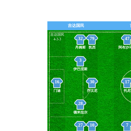
吉达国民
吉达国民
32
79
47
4-3-3
丹姆斯
凯西
阿布沙
3
伊巴涅斯
16
30
17
门迪
乔汉尼
托尼
28
德米拉尔
27
10
7