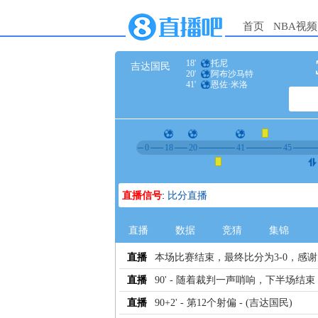
首页
NBA视频
18'
托尼
吉达国民
20'
阿布沙马特
41'
恩佐·米洛
0
18
20
41
45
直播信号
:
比分直播
直播
数据
竞猜
集锦
直播
本场比赛结束，最终比分为3-0，感
直播
90' - 随着裁判一声哨响，下半场结束
直播
90+2' - 第12个射偏 - (吉达国民)