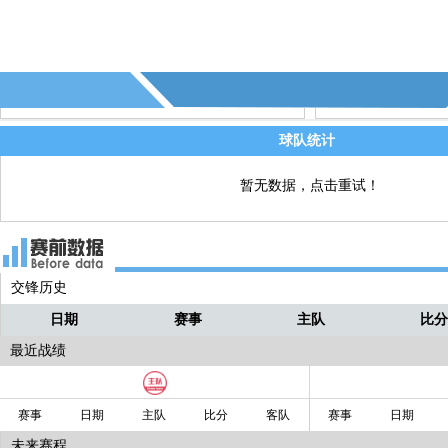
72' - 第7个射正 - (阿斯顿维拉)
直播
72' - 第8个角球 - (阿斯顿维拉)
直播
球队统计
暂无数据，点击重试！
交锋历史
日期
赛事
主队
比
最近战绩
赛事
日期
主队
比分
客队
赛事
日期
未来赛程