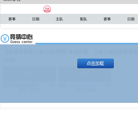
赛事
日期
主队
客队
赛事
日期
【足球友谊赛 上海上港进球】本场比赛，上海上港能否取得进球
19:00）
能
(
1.9
)
不能
(
1.9
)
83%
17%
499
次
340129
$
100
次
49380
$