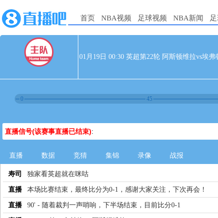
首页
NBA视频
足球视频
NBA新闻
足
01月19日 00:30 英超第22轮 阿斯顿维拉vs埃弗
0
45
直播信号(该赛事直播已结束)
:
直播
数据
竞猜
集锦
录像
战报
寿司
独家看英超就在咪咕
直播
本场比赛结束，最终比分为0-1，感谢大家关注，下次再会！
直播
90' - 随着裁判一声哨响，下半场结束，目前比分0-1