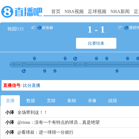
首页
NBA视频
足球视频
NBA新闻
足
1
-
1
42'
崔俊赫
27'
潘朝
韩国U15
比赛结束
0
27
42
45
直播信号
:
比分直播
直播
数据
竞猜
集锦
录像
战报
小泽
全场带到这！！
小泽
@riosu：没有一个有特点的球员，真是绝望
小泽
@看球叔：进一球得一分就行