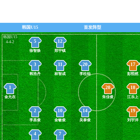
韩国队继续断球！斜传大禁区前沿位置
小泽
韩国U15
首发阵型
韩国U15
5
12
4-4-2
徐智焕
郑宇镇
3
11
20
17
韩浩丹
林智成
李柱灿
彭熙然
1
20
18
金允在
朱佳俊
江乐上
2
10
14
19
李昌俊
金敏俊
吴泰俊
刘宇洋
4
7