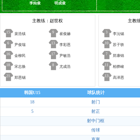
李灿俊
明成俊
主教练：赵世权
主教练
15
9
3
裴浩镇
崔俊赫
李沅锡
6
13
10
尹俊瑞
李彩恩
苏子轶
16
17
7
金柳民
尹敏浩
郑康锦
18
8
11
宋志焕
尤成浩
柏骅峻
21
13
郑恩锡
高泽恩
韩国U15
球队统计
18
射门
5
射正
射中门框
传球
直塞