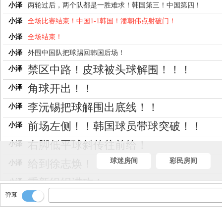
小泽
两轮过后，两个队都是一胜难求！韩国第三！中国第四！
小泽
全场比赛结束！中国1-1韩国！潘朝伟点射破门！
小泽
全场结束！
小泽
外围中国队把球踢回韩国后场！
禁区中路！皮球被头球解围！！！
小泽
角球开出！！
小泽
李沅锡把球解围出底线！！
小泽
前场左侧！！韩国球员带球突破！！
小泽
右脚低平球斜传往前给！
小泽
球迷房间
彩民房间
给到徐志焕！
小泽
重新组织进攻！
小泽
弹幕
球权回到韩国队后场！
小泽
皮球被大脚解围！
小泽