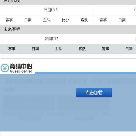
最近战绩
韩国U15
赛事
日期
主队
比分
客队
赛事
日期
未来赛程
韩国U15
赛事
日期
主队
客队
赛事
日期
【足球友谊赛 上海上港进球】本场比赛，上海上港能否取得进球
19:00）
能
(
1.9
)
不能
(
1.9
)
83%
17%
499
次
340129
$
100
次
49380
$