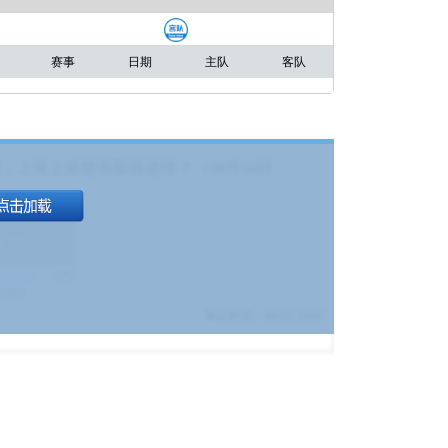
赛事
日期
主队
客队
，上海上港能否取得进球？（08月04日
1.9
)
17%
9380
$
截止时间：
08-01 19:00