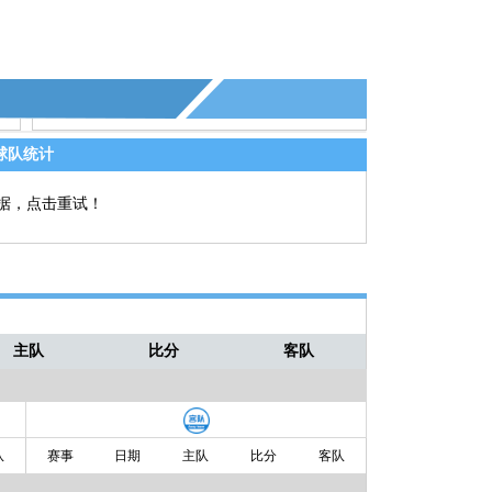
球队统计
据，点击重试！
主队
比分
客队
队
赛事
日期
主队
比分
客队