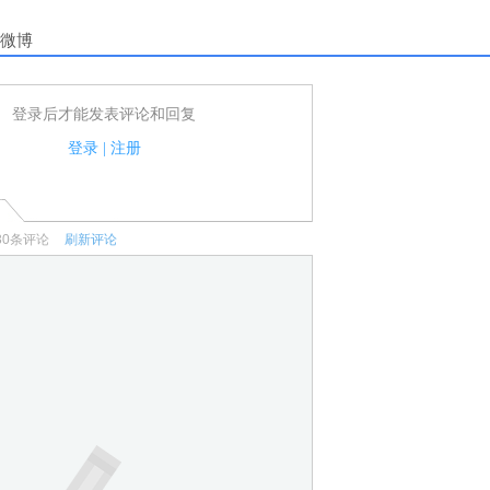
微博
登录后才能发表评论和回复
户可以发表评论了！
家法律法规.
登录
|
注册
何宣传、广告、侮辱攻击他人、刷屏等信息.
30
条评论
刷新评论