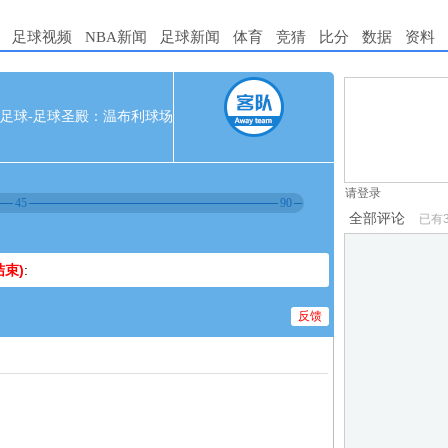
足球视频
NBA新闻
足球新闻
体育
竞猜
比分
数据
资料
1.电脑端新用
0 天下足球-足球圣殿：温布利球场
2.发言请遵守国
3.禁止发布任
请登录
45
90
全部评论
已有
束)
:
反馈