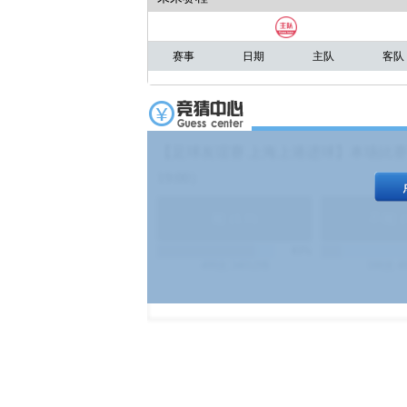
赛事
日期
主队
客队
【足球友谊赛 上海上港进球】本场比赛
19:00）
能
(
1.9
)
不能
(
83%
499
次
340129
$
100
次
4