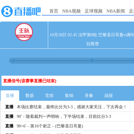
首页
NBA视频
足球视频
NBA新闻
足
10月18日 02:45 法甲第8轮 巴黎圣日耳曼vs斯
拉斯堡
0
45
直播信号(该赛事直播已结束)
:
直播
数据
竞猜
集锦
录像
战报
直播
本场比赛结束，最终比分为3-3，感谢大家关注，下次再会！
直播
90' - 随着裁判一声哨响，下半场结束，目前比分3-3
直播
90+6' - 第16个射正 - (巴黎圣日耳曼)