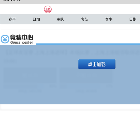
赛事
日期
主队
客队
赛事
日期
【足球友谊赛 上海上港进球】本场比赛，上海上港能否取得进球
19:00）
能
(
1.9
)
不能
(
1.9
)
83%
17%
499
次
340129
$
100
次
49380
$