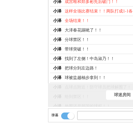
小泽
成宫唯和郑多彬先后破门！！
小泽
这样全场比赛结束！！两队打成1-1
小泽
全场结束！！
小泽
大泽春花踢呲了！！
小泽
分球禁区！！
小泽
带球突破！！
小泽
找到了左侧！中岛淑乃！！
小泽
把球分到左边路！
小泽
球被盐越柚步拿到！！
小泽
点球点附近！防守球员把球解围了！
球迷房间
小泽
给到禁区！！
小泽
外围还是韩国的球权！！
弹幕
小泽
皮球被大脚解围！
小泽
斜传大禁区前沿位置！！