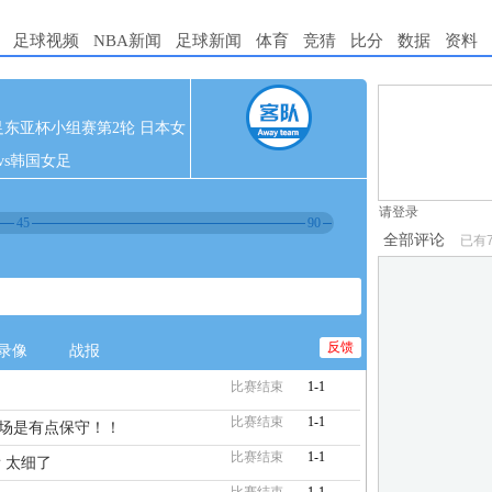
足球视频
NBA新闻
足球新闻
体育
竞猜
比分
数据
资料
1.电脑端新用
0 女足东亚杯小组赛第2轮 日本女
2.发言请遵守国
vs韩国女足
3.禁止发布任
请登录
45
90
全部评论
已有
反馈
录像
战报
比赛结束
1-1
比赛结束
1-1
下半场是有点保守！！
比赛结束
1-1
 太细了