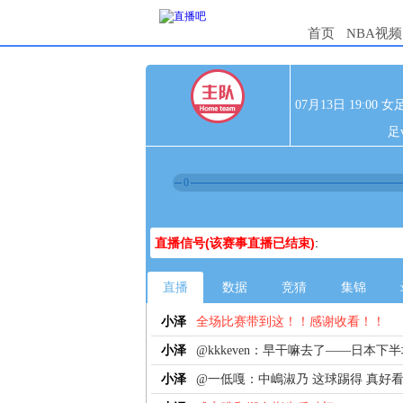
首页
NBA视频
07月13日 19:0
足
0
直播信号(该赛事直播已结束)
:
直播
数据
竞猜
集锦
小泽
全场比赛带到这！！感谢收看！！
小泽
@kkkeven：早干嘛去了——日本
小泽
@一低嘎：中嶋淑乃 这球踢得 真好看