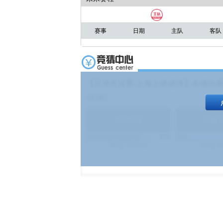
赛事
日期
主队
客队
【足球友谊赛 上海上港进球】本场比赛
19:00）
能
(
1.9
)
不能
(
83%
499
次
340129
$
100
次
4