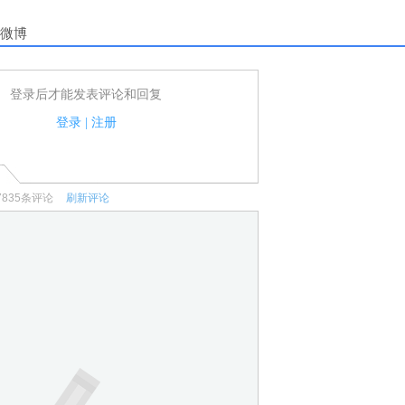
微博
登录后才能发表评论和回复
户可以发表评论了！
家法律法规.
登录
|
注册
何宣传、广告、侮辱攻击他人、刷屏等信息.
7835
条评论
刷新评论