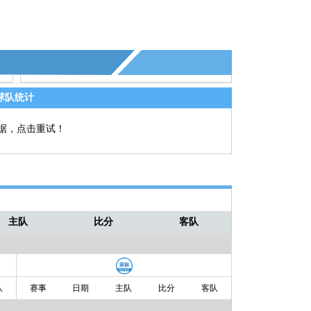
球队统计
据，点击重试！
主队
比分
客队
队
赛事
日期
主队
比分
客队