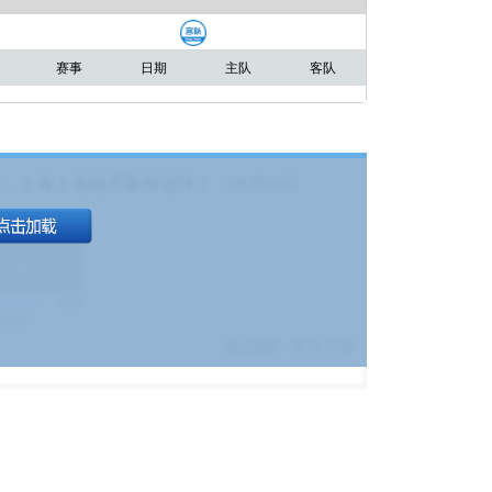
赛事
日期
主队
客队
，上海上港能否取得进球？（08月04日
1.9
)
17%
9380
$
截止时间：
08-01 19:00