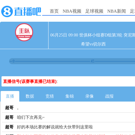
首页
NBA视频
足球视频
NBA新闻
足
06月25日 09:00 世俱杯小组赛D组第3轮 突尼
希望vs切尔西
0
45
直播信号(该赛事直播已结束)
:
直播
数据
竞猜
集锦
录像
战报
超哥
。
超哥
咱们下次再见~
超哥
好的本场比赛的解说就给大伙带到这里啦