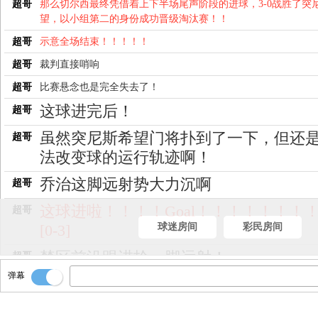
超哥
那么切尔西最终凭借着上下半场尾声阶段的进球，3-0战胜了突
望，以小组第二的身份成功晋级淘汰赛！！
超哥
示意全场结束！！！！！
超哥
裁判直接哨响
超哥
比赛悬念也是完全失去了！
这球进完后！
超哥
虽然突尼斯希望门将扑到了一下，但还
超哥
法改变球的运行轨迹啊！
乔治这脚远射势大力沉啊
超哥
这球进啦！！！！Goal！！！！！！！
超哥
球迷房间
彩民房间
[0-3]
禁区前沿跟进抡一脚远射！
超哥
弹幕
乔治跟进！
超哥
分给了身旁的乔治！
超哥