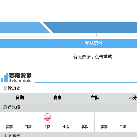
到了禁区弧顶位置！
超哥
恩昆库一路狂奔，长驱直入！！！
超哥
切尔西顺势推反击！！！！！！
超哥
球队统计
暂无数据，点击重试！
交锋历史
日期
赛事
主队
比
最近战绩
赛事
日期
主队
比分
客队
赛事
日期
未来赛程