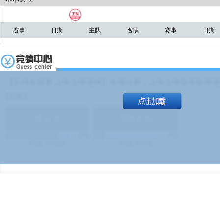
赛事
日期
主队
客队
赛事
日期
【足球友谊赛 上海上港进球】本场比赛，上海上港能否取得进球
19:00）
能
(
1.9
)
不能
(
1.9
)
83%
17%
499
次
340129
$
100
次
49380
$