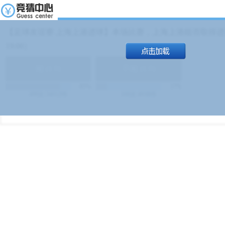
【足球友谊赛 上海上港进球】本场比赛，上海上港能否取得进球
19:00）
能
(
1.9
)
不能
(
1.9
)
83%
17%
499
次
340129
$
100
次
49380
$